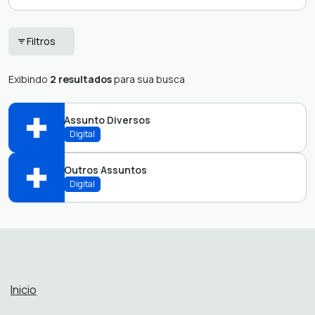
Ouvidoria
Protocolo Servidor
Filtros
Pedido de e-SIC
Tributos
Exibindo
2 resultados
para sua busca
Assunto Diversos
Digital
Outros Assuntos
Abrir online > Via protocolo 1Doc
Digital
Perfis:
Abrir online > Via protocolo 1Doc
Perfis:
Inicio